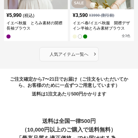
SALE
¥
5,990
¥
3,590
(税込)
¥
3990
(割引前)
イエベ秋服 とろみ素材の開襟
イエベ春/イエベ秋服 開襟デザ
長袖ブラウス
イン半袖とろみ素材ブラウス
全
3
色
›
人気アイテム一覧へ
ご注文確定から7〜21日でお届け（ご注文をいただいてか
ら、お客様のために一点ずつご用意しています）
送料は1注文あたり
500
円かかります
送料は全国一律500円
（10,000円以上のご購入で送料無料）