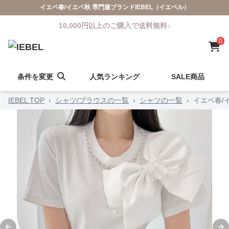
イエベ春/イエベ秋 専門服ブランドIEBEL（イエベル）
10,000円以上のご購入で送料無料♪
0
条件を変更
人気ランキング
SALE商品
IEBEL TOP
›
シャツ/ブラウスの一覧
›
シャツの一覧
›
イエベ春/