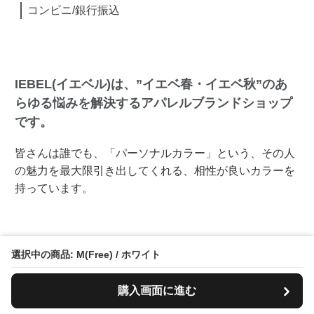
コンビニ/銀行振込
IEBEL(イエベル)は、”イエベ春・イエベ秋”のあ
らゆる悩みを解決するアパレルブランドショップ
です。
皆さんは誰でも、「パーソナルカラー」という、その人
の魅力を最大限引き出してくれる、相性が良いカラーを
持っています。
生まれ持った「肌の色」、「目の色」、「髪の色」と相
選択中の商品: M(Free) / ホワイト
性が良い、ベストなパーソナルカラーを身に付けるだけ
で、顔映りがパッと明るくなったり、垢抜け感が出た
購入画面に進む
り、細くスリムアップに見えたりします。