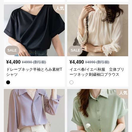
人気
SALE
SALE
¥
4,490
¥
4,490
¥
4990
(割引前)
¥
4990
(割引前)
ドレープネック半袖とろみ素材T
イエベ春/イエベ秋服 立体プリ
シャツ
ーツネック刺繍袖口ブラウス
人気