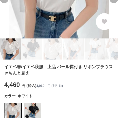
Previous slide
Ne
イエベ春/イエベ秋服 上品 パール襟付き リボンブラウス
きちんと見え
4,460
円 (税込)
4,960
円 (割引前)
カラー:
ホワイト