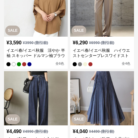
SALE
SALE
¥
3,590
¥
6,290
¥
3990
(割引前)
¥
6990
(割引前)
イエベ春/イエベ秋服 涼やか 半
イエベ春/イエベ秋服 ハイウエ
袖 スキッパー ドルマン袖ブラウ
ストセンタープレスワイドスト
ス
レートパンツ
全
6
色
全
4
色
SALE
SALE
¥
4,490
¥
4,040
¥
4990
(割引前)
¥
4490
(割引前)