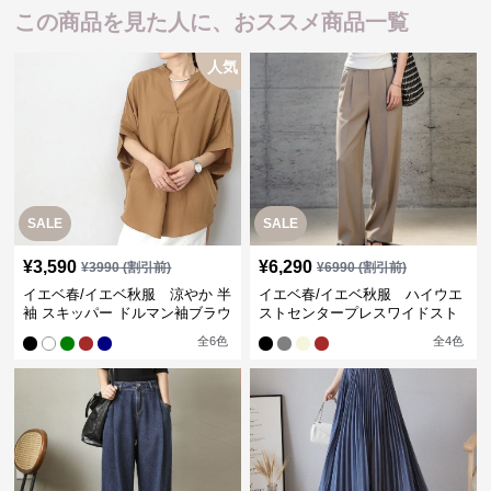
この商品を見た人に、おススメ商品一覧
人気
SALE
SALE
¥
3,590
¥
6,290
¥
3990
(割引前)
¥
6990
(割引前)
イエベ春/イエベ秋服 涼やか 半
イエベ春/イエベ秋服 ハイウエ
袖 スキッパー ドルマン袖ブラウ
ストセンタープレスワイドスト
ス
レートパンツ
全
6
色
全
4
色