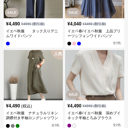
SALE
SALE
¥
4,490
¥
4,040
¥
4990
(割引前)
¥
4490
(割引前)
イエベ秋服 タック入りデニ
イエベ春/イエベ秋服 上品プリ
ムワイドパンツ
ーツシフォンワイドパンツ
全
3
色
人気
SALE
¥
4,490
¥
4,490
(税込)
¥
4990
(割引前)
イエベ秋服 ナチュラルリネン
イエベ春/イエベ秋服 深めブイ
調襟付き半袖ロングシャツワン
ネック半袖とろみブラウス
ピース
全
2
色
全
3
色