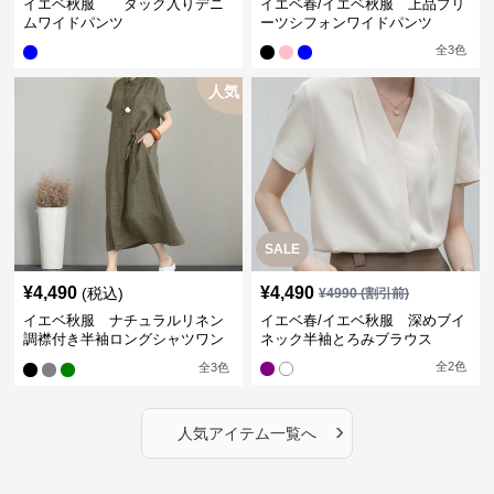
イエベ秋服 タック入りデニ
イエベ春/イエベ秋服 上品プリ
ムワイドパンツ
ーツシフォンワイドパンツ
全
3
色
人気
SALE
¥
4,490
¥
4,490
(税込)
¥
4990
(割引前)
イエベ秋服 ナチュラルリネン
イエベ春/イエベ秋服 深めブイ
調襟付き半袖ロングシャツワン
ネック半袖とろみブラウス
ピース
全
2
色
全
3
色
›
人気アイテム一覧へ