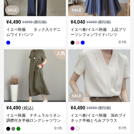
SALE
SALE
¥
4,490
¥
4,040
¥
4990
(割引前)
¥
4490
(割引前)
イエベ秋服 タック入りデニ
イエベ春/イエベ秋服 上品プリ
ムワイドパンツ
ーツシフォンワイドパンツ
全
3
色
人気
SALE
¥
4,490
¥
4,490
(税込)
¥
4990
(割引前)
イエベ秋服 ナチュラルリネン
イエベ春/イエベ秋服 深めブイ
調襟付き半袖ロングシャツワン
ネック半袖とろみブラウス
ピース
全
2
色
全
3
色