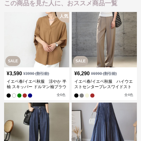
この商品を見た人に、おススメ商品一覧
人気
SALE
SALE
¥
3,590
¥
6,290
¥
3990
(割引前)
¥
6990
(割引前)
イエベ春/イエベ秋服 涼やか 半
イエベ春/イエベ秋服 ハイウエ
袖 スキッパー ドルマン袖ブラウ
ストセンタープレスワイドスト
ス
レートパンツ
全
6
色
全
4
色