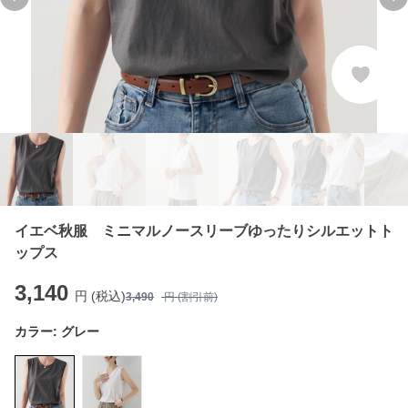
Previous slide
Ne
イエベ秋服 ミニマルノースリーブゆったりシルエットト
ップス
3,140
円 (税込)
3,490
円 (割引前)
カラー:
グレー