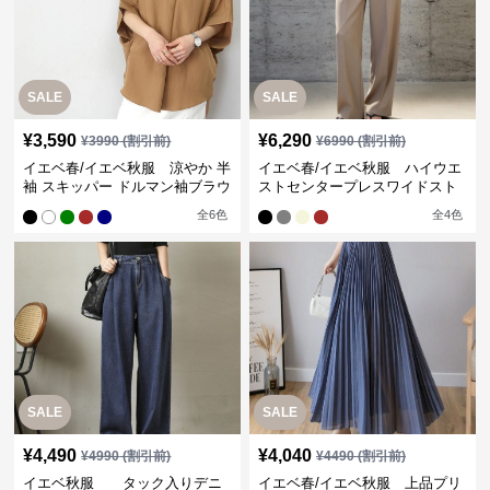
SALE
SALE
¥
3,590
¥
6,290
¥
3990
(割引前)
¥
6990
(割引前)
イエベ春/イエベ秋服 涼やか 半
イエベ春/イエベ秋服 ハイウエ
袖 スキッパー ドルマン袖ブラウ
ストセンタープレスワイドスト
ス
レートパンツ
全
6
色
全
4
色
SALE
SALE
¥
4,490
¥
4,040
¥
4990
(割引前)
¥
4490
(割引前)
イエベ秋服 タック入りデニ
イエベ春/イエベ秋服 上品プリ