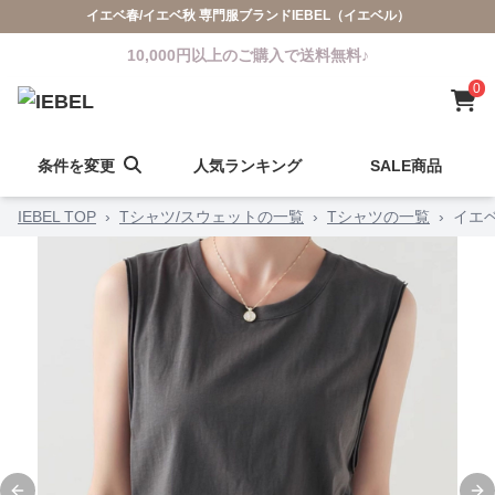
イエベ春/イエベ秋 専門服ブランドIEBEL（イエベル）
10,000円以上のご購入で送料無料♪
0
条件を変更
人気ランキング
SALE商品
IEBEL TOP
›
Tシャツ/スウェットの一覧
›
Tシャツの一覧
›
イエ