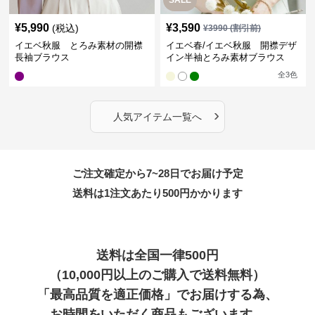
¥
5,990
¥
3,590
(税込)
¥
3990
(割引前)
イエベ秋服 とろみ素材の開襟
イエベ春/イエベ秋服 開襟デザ
長袖ブラウス
イン半袖とろみ素材ブラウス
全
3
色
›
人気アイテム一覧へ
ご注文確定から7~28日でお届け予定
送料は1注文あたり
500
円かかります
送料は全国一律500円
（10,000円以上のご購入で送料無料）
「最高品質を適正価格」でお届けする為、
お時間をいただく商品もございます。