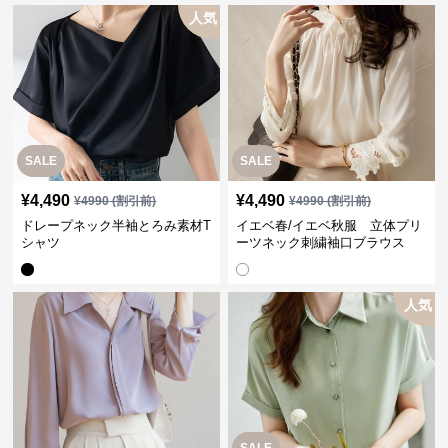
人気
SALE
SALE
¥
4,490
¥
4,490
¥
4990
(割引前)
¥
4990
(割引前)
ドレープネック半袖とろみ素材T
イエベ春/イエベ秋服 立体プリ
シャツ
ーツネック刺繍袖口ブラウス
人気
SALE