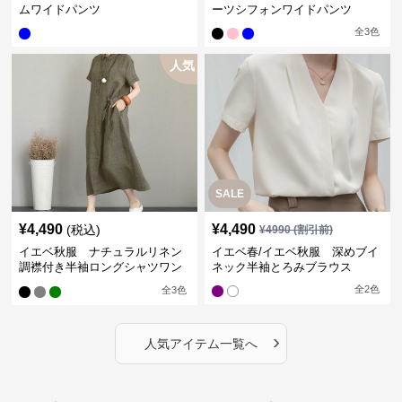
ムワイドパンツ
ーツシフォンワイドパンツ
全
3
色
人気
SALE
¥
4,490
¥
4,490
(税込)
¥
4990
(割引前)
イエベ秋服 ナチュラルリネン
イエベ春/イエベ秋服 深めブイ
調襟付き半袖ロングシャツワン
ネック半袖とろみブラウス
ピース
全
2
色
全
3
色
›
人気アイテム一覧へ