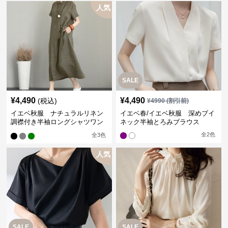
人気
SALE
¥
4,490
¥
4,490
(税込)
¥
4990
(割引前)
イエベ秋服 ナチュラルリネン
イエベ春/イエベ秋服 深めブイ
調襟付き半袖ロングシャツワン
ネック半袖とろみブラウス
ピース
全
2
色
全
3
色
人気
SALE
SALE