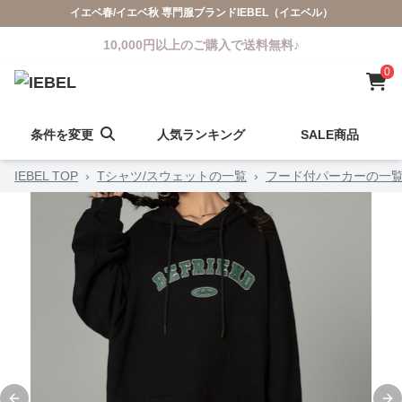
イエベ春/イエベ秋 専門服ブランドIEBEL（イエベル）
10,000円以上のご購入で送料無料♪
0
条件を変更
人気ランキング
SALE商品
IEBEL TOP
›
Tシャツ/スウェットの一覧
›
フード付パーカーの一