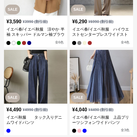
SALE
SALE
¥
3,590
¥
6,290
¥
3990
(割引前)
¥
6990
(割引前)
イエベ春/イエベ秋服 涼やか 半
イエベ春/イエベ秋服 ハイウエ
袖 スキッパー ドルマン袖ブラウ
ストセンタープレスワイドスト
ス
レートパンツ
全
6
色
全
4
色
SALE
SALE
¥
4,490
¥
4,040
¥
4990
(割引前)
¥
4490
(割引前)
イエベ秋服 タック入りデニ
イエベ春/イエベ秋服 上品プリ
ムワイドパンツ
ーツシフォンワイドパンツ
全
3
色