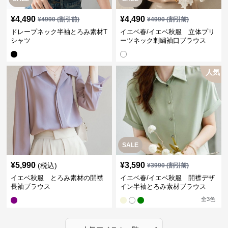
¥
4,490
¥
4,490
¥
4990
(割引前)
¥
4990
(割引前)
ドレープネック半袖とろみ素材T
イエベ春/イエベ秋服 立体プリ
シャツ
ーツネック刺繍袖口ブラウス
人気
SALE
¥
5,990
¥
3,590
(税込)
¥
3990
(割引前)
イエベ秋服 とろみ素材の開襟
イエベ春/イエベ秋服 開襟デザ
長袖ブラウス
イン半袖とろみ素材ブラウス
全
3
色