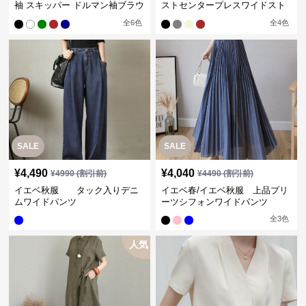
袖 スキッパー ドルマン袖ブラウ
ストセンタープレスワイドスト
ス
レートパンツ
全
6
色
全
4
色
SALE
SALE
¥
4,490
¥
4,040
¥
4990
(割引前)
¥
4490
(割引前)
イエベ秋服 タック入りデニ
イエベ春/イエベ秋服 上品プリ
ムワイドパンツ
ーツシフォンワイドパンツ
全
3
色
人気