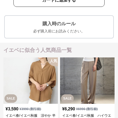
カートに追加する
購入時のルール
必ず購入前にお読みください。
イエベに似合う人気商品一覧
人気
SALE
SALE
¥
3,590
¥
6,290
¥
3990
(割引前)
¥
6990
(割引前)
イエベ春/イエベ秋服 涼やか 半
イエベ春/イエベ秋服 ハイウエ