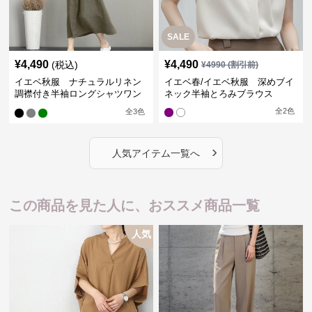
SALE
¥
4,490
¥
4,490
(税込)
¥
4990
(割引前)
イエベ秋服 ナチュラルリネン
イエベ春/イエベ秋服 深めブイ
調襟付き半袖ロングシャツワン
ネック半袖とろみブラウス
ピース
全
2
色
全
3
色
›
人気アイテム一覧へ
この商品を見た人に、おススメ商品一覧
人気