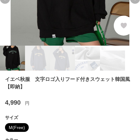
Previous slide
Ne
イエベ秋服 文字ロゴ入りフード付きスウェット韓国風
【即納】
4,990
円
サイズ
M(Free)