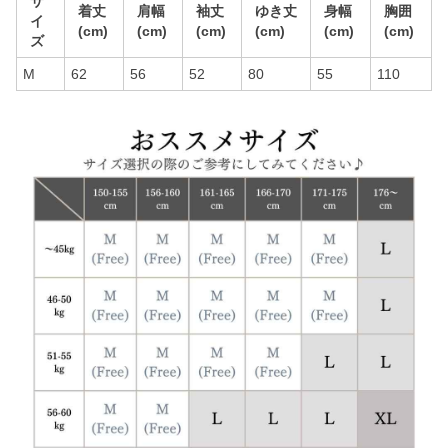
サ
着丈
肩幅
袖丈
ゆき丈
身幅
胸囲
イ
(cm)
(cm)
(cm)
(cm)
(cm)
(cm)
ズ
M
62
56
52
80
55
110