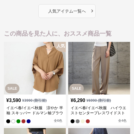
›
人気アイテム一覧へ
この商品を見た人に、おススメ商品一覧
人気
SALE
SALE
¥
3,590
¥
6,290
¥
3990
(割引前)
¥
6990
(割引前)
イエベ春/イエベ秋服 涼やか 半
イエベ春/イエベ秋服 ハイウエ
袖 スキッパー ドルマン袖ブラウ
ストセンタープレスワイドスト
ス
レートパンツ
全
6
色
全
4
色