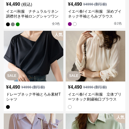
¥
4,490
¥
4,490
(税込)
¥
4990
(割引前)
イエベ秋服 ナチュラルリネン
イエベ春/イエベ秋服 深めブイ
調襟付き半袖ロングシャツワン
ネック半袖とろみブラウス
ピース
全
2
色
全
3
色
人気
SALE
SALE
¥
4,490
¥
4,490
¥
4990
(割引前)
¥
4990
(割引前)
ドレープネック半袖とろみ素材T
イエベ春/イエベ秋服 立体プリ
シャツ
ーツネック刺繍袖口ブラウス
人気