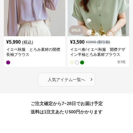
SALE
¥
5,990
¥
3,590
(税込)
¥
3990
(割引前)
イエベ秋服 とろみ素材の開襟
イエベ春/イエベ秋服 開襟デザ
長袖ブラウス
イン半袖とろみ素材ブラウス
全
3
色
›
人気アイテム一覧へ
ご注文確定から7~28日でお届け予定
送料は1注文あたり
500
円かかります