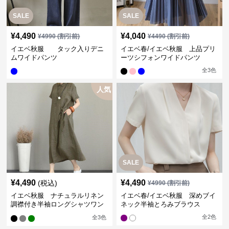
SALE
SALE
¥
4,490
¥
4,040
¥
4990
(割引前)
¥
4490
(割引前)
イエベ秋服 タック入りデニ
イエベ春/イエベ秋服 上品プリ
ムワイドパンツ
ーツシフォンワイドパンツ
全
3
色
人気
SALE
¥
4,490
¥
4,490
(税込)
¥
4990
(割引前)
イエベ秋服 ナチュラルリネン
イエベ春/イエベ秋服 深めブイ
調襟付き半袖ロングシャツワン
ネック半袖とろみブラウス
ピース
全
2
色
全
3
色