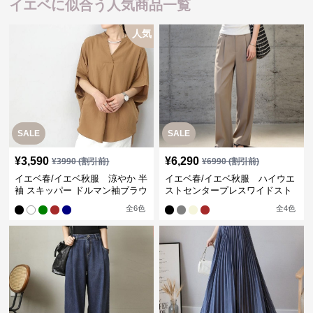
イエベに似合う人気商品一覧
人気
SALE
SALE
¥
3,590
¥
6,290
¥
3990
(割引前)
¥
6990
(割引前)
イエベ春/イエベ秋服 涼やか 半
イエベ春/イエベ秋服 ハイウエ
袖 スキッパー ドルマン袖ブラウ
ストセンタープレスワイドスト
ス
レートパンツ
全
6
色
全
4
色