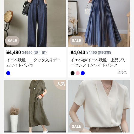
SALE
SALE
¥
4,490
¥
4,040
¥
4990
(割引前)
¥
4490
(割引前)
イエベ秋服 タック入りデニ
イエベ春/イエベ秋服 上品プリ
ムワイドパンツ
ーツシフォンワイドパンツ
全
3
色
人気
SALE