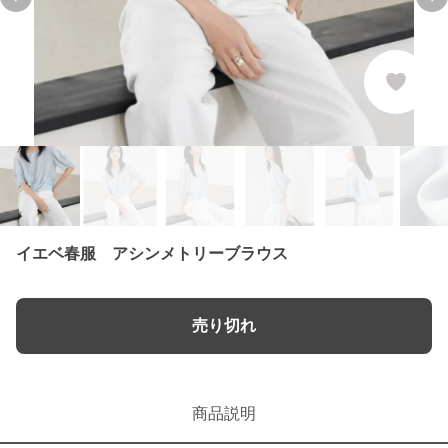
Previous slide
Ne
イエベ春服 アシンメトリーブラウス
売り切れ
商品説明