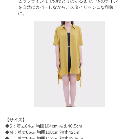
ヒップラインまでのゆとりのある丈で、体のライン
を自然にカバーしながら、スタイリッシュな印象
に。
【サイズ】
◆S：着丈84㎝ 胸囲104cm 袖丈40.5cm
◆M：着丈86㎝ 胸囲108cm 袖丈42cm
◆L： 着丈88㎝ 胸囲112cm 袖丈43.5cm