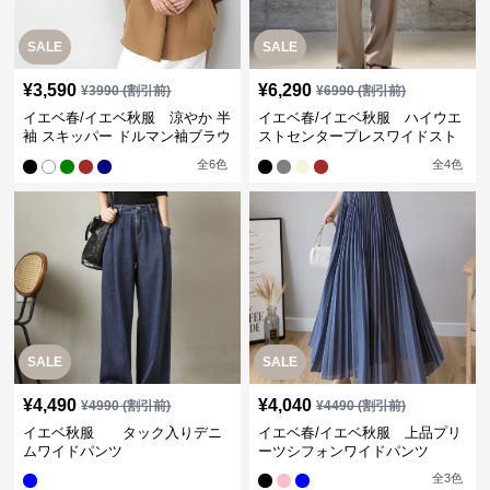
SALE
SALE
¥
3,590
¥
6,290
¥
3990
(割引前)
¥
6990
(割引前)
イエベ春/イエベ秋服 涼やか 半
イエベ春/イエベ秋服 ハイウエ
袖 スキッパー ドルマン袖ブラウ
ストセンタープレスワイドスト
ス
レートパンツ
全
6
色
全
4
色
SALE
SALE
¥
4,490
¥
4,040
¥
4990
(割引前)
¥
4490
(割引前)
イエベ秋服 タック入りデニ
イエベ春/イエベ秋服 上品プリ
ムワイドパンツ
ーツシフォンワイドパンツ
全
3
色