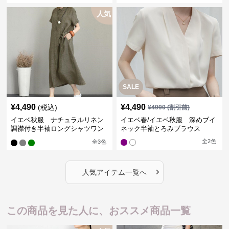
人気
SALE
¥
4,490
¥
4,490
(税込)
¥
4990
(割引前)
イエベ秋服 ナチュラルリネン
イエベ春/イエベ秋服 深めブイ
調襟付き半袖ロングシャツワン
ネック半袖とろみブラウス
ピース
全
2
色
全
3
色
›
人気アイテム一覧へ
この商品を見た人に、おススメ商品一覧