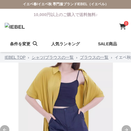
イエベ春/イエベ秋 専門服ブランドIEBEL（イエベル）
10,000円以上のご購入で送料無料♪
0
条件を変更
人気ランキング
SALE商品
IEBEL TOP
›
シャツ/ブラウスの一覧
›
ブラウスの一覧
›
イエベ秋