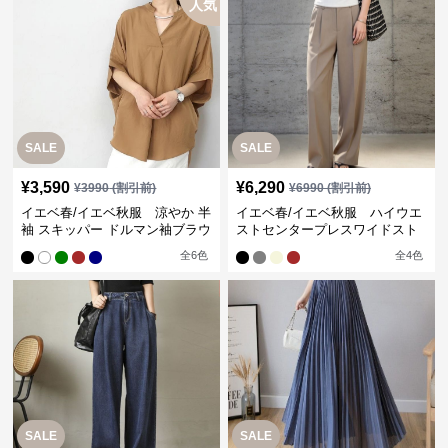
人気
SALE
SALE
¥
3,590
¥
6,290
¥
3990
(割引前)
¥
6990
(割引前)
イエベ春/イエベ秋服 涼やか 半
イエベ春/イエベ秋服 ハイウエ
袖 スキッパー ドルマン袖ブラウ
ストセンタープレスワイドスト
ス
レートパンツ
全
6
色
全
4
色
SALE
SALE