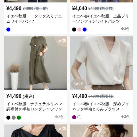
¥
4,490
¥
4,040
¥
4990
(割引前)
¥
4490
(割引前)
イエベ秋服 タック入りデニ
イエベ春/イエベ秋服 上品プリ
ムワイドパンツ
ーツシフォンワイドパンツ
全
3
色
人気
SALE
¥
4,490
¥
4,490
(税込)
¥
4990
(割引前)
イエベ秋服 ナチュラルリネン
イエベ春/イエベ秋服 深めブイ
調襟付き半袖ロングシャツワン
ネック半袖とろみブラウス
ピース
全
2
色
全
3
色
人気