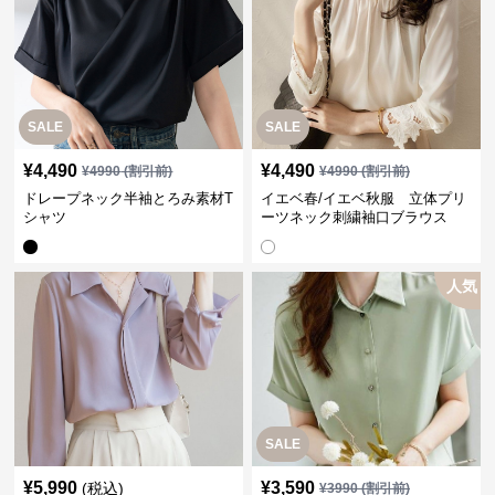
SALE
SALE
¥
4,490
¥
4,490
¥
4990
(割引前)
¥
4990
(割引前)
ドレープネック半袖とろみ素材T
イエベ春/イエベ秋服 立体プリ
シャツ
ーツネック刺繍袖口ブラウス
人気
SALE
¥
5,990
¥
3,590
(税込)
¥
3990
(割引前)