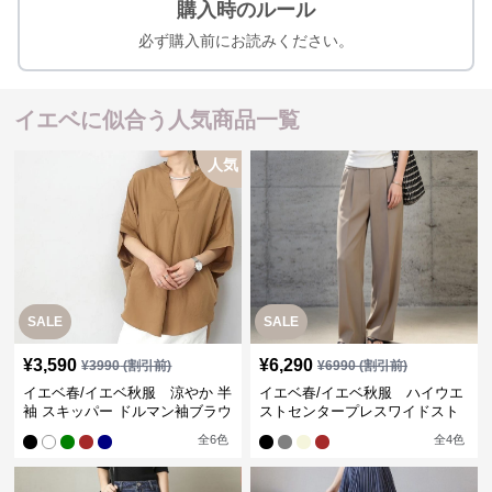
購入時のルール
必ず購入前にお読みください。
イエベに似合う人気商品一覧
人気
SALE
SALE
¥
3,590
¥
6,290
¥
3990
(割引前)
¥
6990
(割引前)
イエベ春/イエベ秋服 涼やか 半
イエベ春/イエベ秋服 ハイウエ
袖 スキッパー ドルマン袖ブラウ
ストセンタープレスワイドスト
ス
レートパンツ
全
6
色
全
4
色