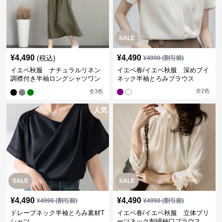
SALE
¥
4,490
¥
4,490
(税込)
¥
4990
(割引前)
イエベ秋服 ナチュラルリネン
イエベ春/イエベ秋服 深めブイ
調襟付き半袖ロングシャツワン
ネック半袖とろみブラウス
ピース
全
2
色
全
3
色
人気
SALE
SALE
¥
4,490
¥
4,490
¥
4990
(割引前)
¥
4990
(割引前)
ドレープネック半袖とろみ素材T
イエベ春/イエベ秋服 立体プリ
シャツ
ーツネック刺繍袖口ブラウス