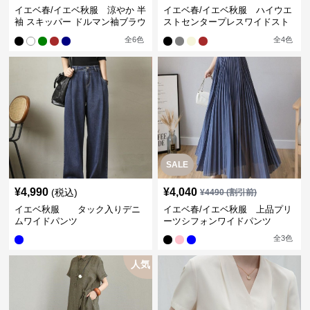
イエベ春/イエベ秋服 涼やか 半
イエベ春/イエベ秋服 ハイウエ
袖 スキッパー ドルマン袖ブラウ
ストセンタープレスワイドスト
ス
レートパンツ
全
6
色
全
4
色
SALE
¥
4,990
¥
4,040
(税込)
¥
4490
(割引前)
イエベ秋服 タック入りデニ
イエベ春/イエベ秋服 上品プリ
ムワイドパンツ
ーツシフォンワイドパンツ
全
3
色
人気