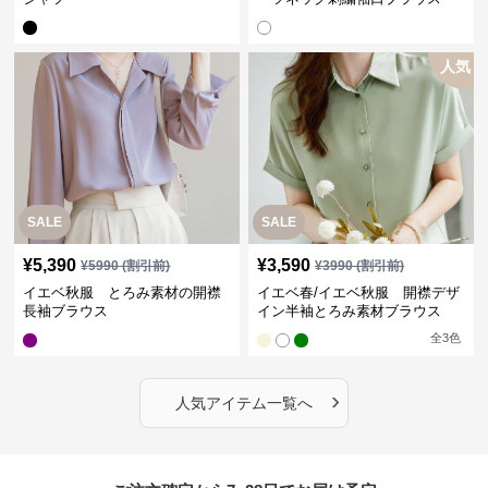
人気
SALE
SALE
¥
5,390
¥
3,590
¥
5990
(割引前)
¥
3990
(割引前)
イエベ秋服 とろみ素材の開襟
イエベ春/イエベ秋服 開襟デザ
長袖ブラウス
イン半袖とろみ素材ブラウス
全
3
色
›
人気アイテム一覧へ