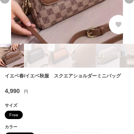
Previous slide
Ne
イエベ春/イエベ秋服 スクエアショルダーミニバッグ
4,990
円
サイズ
Free
カラー