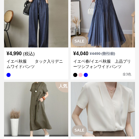
SALE
¥
4,990
¥
4,040
(税込)
¥
4490
(割引前)
イエベ秋服 タック入りデニ
イエベ春/イエベ秋服 上品プリ
ムワイドパンツ
ーツシフォンワイドパンツ
全
3
色
人気
SALE