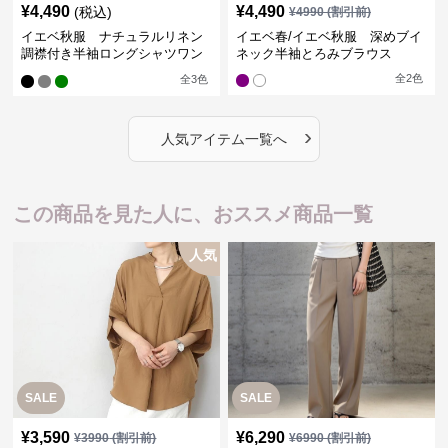
¥
4,490
¥
4,490
(税込)
¥
4990
(割引前)
イエベ秋服 ナチュラルリネン
イエベ春/イエベ秋服 深めブイ
調襟付き半袖ロングシャツワン
ネック半袖とろみブラウス
ピース
全
2
色
全
3
色
›
人気アイテム一覧へ
この商品を見た人に、おススメ商品一覧
人気
SALE
SALE
¥
3,590
¥
6,290
¥
3990
(割引前)
¥
6990
(割引前)