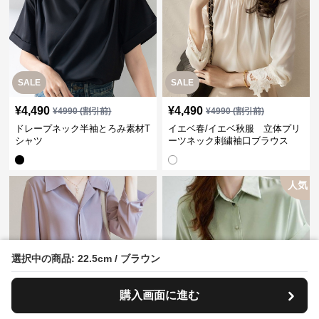
SALE
SALE
¥
4,490
¥
4,490
¥
4990
(割引前)
¥
4990
(割引前)
ドレープネック半袖とろみ素材T
イエベ春/イエベ秋服 立体プリ
シャツ
ーツネック刺繍袖口ブラウス
人気
選択中の商品: 22.5cm / ブラウン
SALE
SALE
購入画面に進む
¥
5,390
¥
3,590
¥
5990
(割引前)
¥
3990
(割引前)