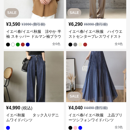
SALE
SALE
¥
3,590
¥
6,290
¥
3990
(割引前)
¥
6990
(割引前)
イエベ春/イエベ秋服 涼やか 半
イエベ春/イエベ秋服 ハイウエ
袖 スキッパー ドルマン袖ブラウ
ストセンタープレスワイドスト
ス
レートパンツ
全
6
色
全
4
色
SALE
¥
4,990
¥
4,040
(税込)
¥
4490
(割引前)
イエベ秋服 タック入りデニ
イエベ春/イエベ秋服 上品プリ
ムワイドパンツ
ーツシフォンワイドパンツ
全
3
色