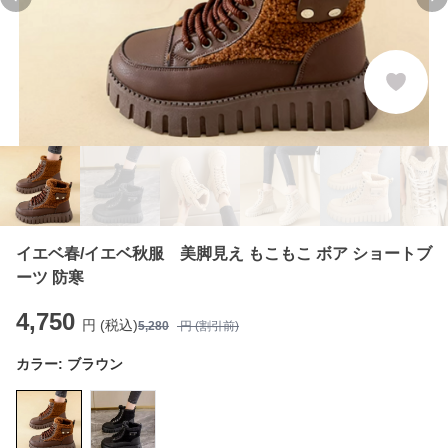
Previous slide
Ne
イエベ春/イエベ秋服 美脚見え もこもこ ボア ショートブ
ーツ 防寒
4,750
円 (税込)
5,280
円 (割引前)
カラー:
ブラウン