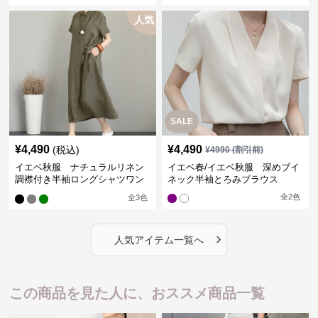
人気
SALE
¥
4,490
¥
4,490
(税込)
¥
4990
(割引前)
イエベ秋服 ナチュラルリネン
イエベ春/イエベ秋服 深めブイ
調襟付き半袖ロングシャツワン
ネック半袖とろみブラウス
ピース
全
2
色
全
3
色
›
人気アイテム一覧へ
この商品を見た人に、おススメ商品一覧