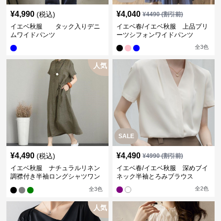
¥
4,990
¥
4,040
(税込)
¥
4490
(割引前)
イエベ秋服 タック入りデニ
イエベ春/イエベ秋服 上品プリ
ムワイドパンツ
ーツシフォンワイドパンツ
全
3
色
人気
SALE
¥
4,490
¥
4,490
(税込)
¥
4990
(割引前)
イエベ秋服 ナチュラルリネン
イエベ春/イエベ秋服 深めブイ
調襟付き半袖ロングシャツワン
ネック半袖とろみブラウス
ピース
全
2
色
全
3
色
人気