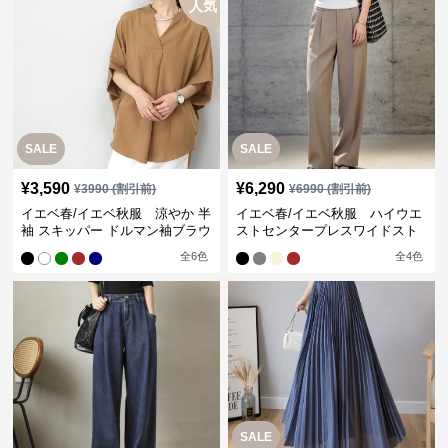
人気
SALE
SALE
¥
3,590
¥
6,290
¥
3990
(割引前)
¥
6990
(割引前)
イエベ春/イエベ秋服 涼やか 半
イエベ春/イエベ秋服 ハイウエ
袖 スキッパー ドルマン袖ブラウ
ストセンタープレスワイドスト
ス
レートパンツ
全
6
色
全
4
色
SALE