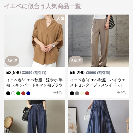
イエベに似合う人気商品一覧
人気
SALE
SALE
¥
3,590
¥
6,290
¥
3990
(割引前)
¥
6990
(割引前)
イエベ春/イエベ秋服 涼やか 半
イエベ春/イエベ秋服 ハイウエ
袖 スキッパー ドルマン袖ブラウ
ストセンタープレスワイドスト
ス
レートパンツ
全
6
色
全
4
色