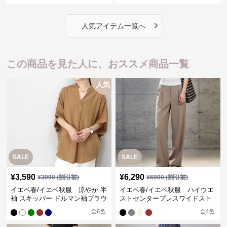
›
人気アイテム一覧へ
この商品を見た人に、おススメ商品一覧
人気
SALE
SALE
¥
3,590
¥
6,290
¥
3990
(割引前)
¥
6990
(割引前)
イエベ春/イエベ秋服 涼やか 半
イエベ春/イエベ秋服 ハイウエ
袖 スキッパー ドルマン袖ブラウ
ストセンタープレスワイドスト
ス
レートパンツ
全
6
色
全
4
色