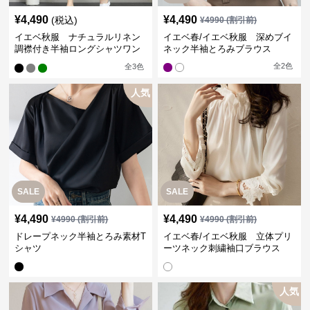
¥
4,490
¥
4,490
(税込)
¥
4990
(割引前)
イエベ秋服 ナチュラルリネン
イエベ春/イエベ秋服 深めブイ
調襟付き半袖ロングシャツワン
ネック半袖とろみブラウス
ピース
全
2
色
全
3
色
人気
SALE
SALE
¥
4,490
¥
4,490
¥
4990
(割引前)
¥
4990
(割引前)
ドレープネック半袖とろみ素材T
イエベ春/イエベ秋服 立体プリ
シャツ
ーツネック刺繍袖口ブラウス
人気