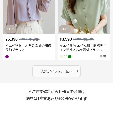
SALE
SALE
¥
5,390
¥
3,590
¥
5990
(割引前)
¥
3990
(割引前)
イエベ秋服 とろみ素材の開襟
イエベ春/イエベ秋服 開襟デザ
長袖ブラウス
イン半袖とろみ素材ブラウス
全
3
色
›
人気アイテム一覧へ
⚡ ご注文確定から1〜5日でお届け
送料は1注文あたり
500
円かかります