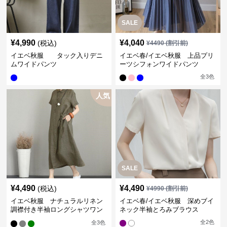
SALE
¥
4,990
¥
4,040
(税込)
¥
4490
(割引前)
イエベ秋服 タック入りデニ
イエベ春/イエベ秋服 上品プリ
ムワイドパンツ
ーツシフォンワイドパンツ
全
3
色
人気
SALE
¥
4,490
¥
4,490
(税込)
¥
4990
(割引前)
イエベ秋服 ナチュラルリネン
イエベ春/イエベ秋服 深めブイ
調襟付き半袖ロングシャツワン
ネック半袖とろみブラウス
ピース
全
2
色
全
3
色