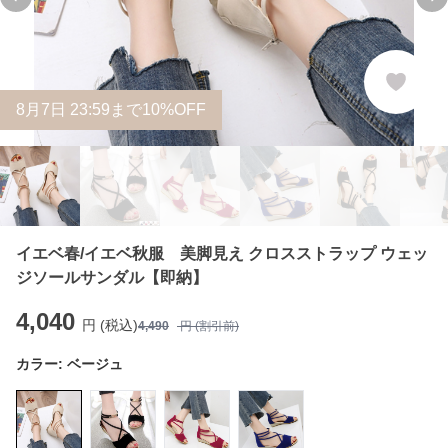
Previous slide
Ne
8
月
7
日 23:59まで10%OFF
イエベ春/イエベ秋服 美脚見え クロスストラップ ウェッ
ジソールサンダル【即納】
4,040
円 (税込)
4,490
円 (割引前)
カラー:
ベージュ