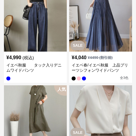
SALE
¥
4,990
¥
4,040
(税込)
¥
4490
(割引前)
イエベ秋服 タック入りデニ
イエベ春/イエベ秋服 上品プリ
ムワイドパンツ
ーツシフォンワイドパンツ
全
3
色
人気
SALE