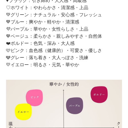
♥ブラック：引き締め・大人感・高級感
♡ホワイト：やわらかさ・清潔感・上品
💚グリーン：ナチュラル・安心感・フレッシュ
💙ブルー：爽やか・軽やか・清潔感
💜パープル：華やか・女性らしさ・上品
🤎ベージュ：柔らかさ・親しみやすさ・自然体
❤️ボルドー：色気・深み・大人感
🩷ピンク：血色感（健康的）・可愛さ・優しさ
🩶グレー：落ち着き・大人っぽさ・洗練
💛イエロー：明るさ・元気・華やか