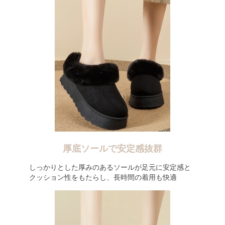
厚底ソールで安定感抜群
しっかりとした厚みのあるソールが足元に安定感と
クッション性をもたらし、長時間の着用も快適