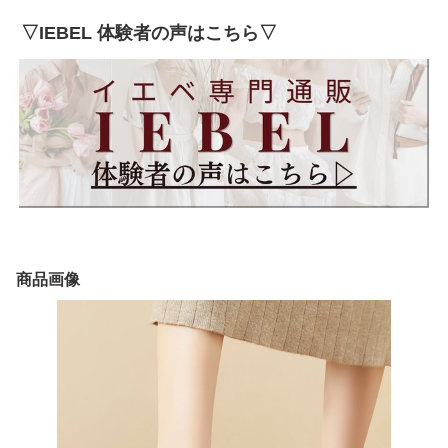
▽IEBEL 体験者の声はこちら▽
商品画像