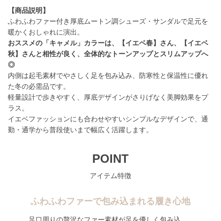
【商品説明】
ふわふわファー付き厚底ムートン調シューズ・サンダルで足元を
おススメの「キャメル」カラーは、【イエベ春】さん、【イエベ
秋】さんと相性が良く、全体的なトーンアップとスリムアップへ
◎
内側は起毛素材でやさしく足を包み込み、防寒性と保温性に優れ
た冬の必需品です。
軽量設計で歩きやすく、厚底デザインがさりげなく美脚効果をプ
ラス。
イエベファッションにも合わせやすいシンプルなデザインで、通
勤・通学から普段使いまで幅広く活躍します。
POINT
アイテム特徴
ふわふわファーで包み込まれる履き心地
足口周りの贅沢なファー素材が足を優しく包み込