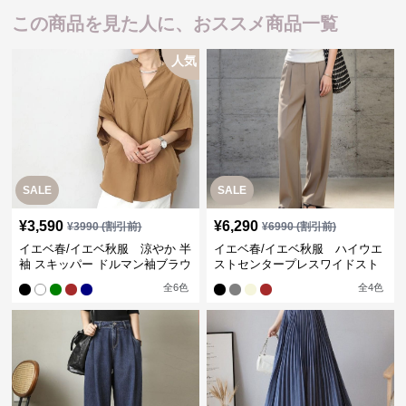
この商品を見た人に、おススメ商品一覧
人気
SALE
SALE
¥
3,590
¥
6,290
¥
3990
(割引前)
¥
6990
(割引前)
イエベ春/イエベ秋服 涼やか 半
イエベ春/イエベ秋服 ハイウエ
袖 スキッパー ドルマン袖ブラウ
ストセンタープレスワイドスト
ス
レートパンツ
全
6
色
全
4
色