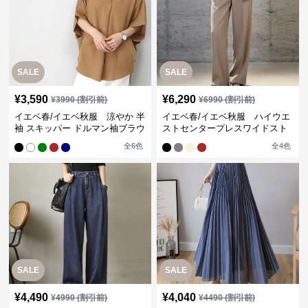
SALE
SALE
¥
3,590
¥
6,290
¥
3990
(割引前)
¥
6990
(割引前)
イエベ春/イエベ秋服 涼やか 半
イエベ春/イエベ秋服 ハイウエ
袖 スキッパー ドルマン袖ブラウ
ストセンタープレスワイドスト
ス
レートパンツ
全
6
色
全
4
色
SALE
SALE
¥
4,490
¥
4,040
¥
4990
(割引前)
¥
4490
(割引前)