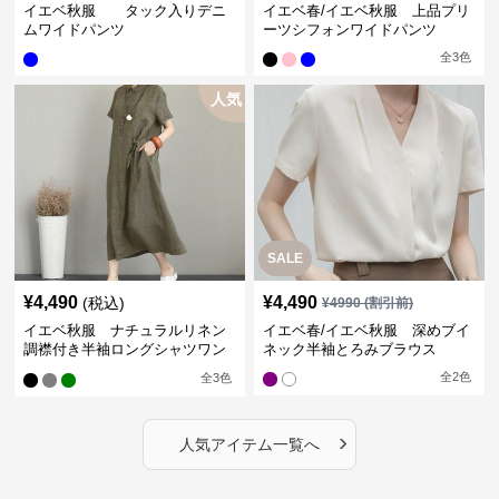
イエベ秋服 タック入りデニ
イエベ春/イエベ秋服 上品プリ
ムワイドパンツ
ーツシフォンワイドパンツ
全
3
色
人気
SALE
¥
4,490
¥
4,490
(税込)
¥
4990
(割引前)
イエベ秋服 ナチュラルリネン
イエベ春/イエベ秋服 深めブイ
調襟付き半袖ロングシャツワン
ネック半袖とろみブラウス
ピース
全
2
色
全
3
色
›
人気アイテム一覧へ