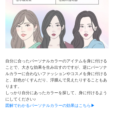
自分に合ったパーソナルカラーのアイテムを身に付ける
ことで、大きな効果を生み出すのですが、逆にパーソナ
ルカラーに合わないファッションやコスメを身に付ける
と、顔色がくすんだり、浮腫んで見えたりすることもあ
ります。
しっかり自分にあったカラーを探して、身に付けるよう
にしてください♪
図解でわかるパーソナルカラーの効果はこちら▶