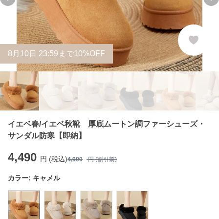
Previous slide
Ne
8
月
10
日 23:59まで10%OFF
イエベ春/イエベ秋靴 厚底ムートン調ファーシューズ・
サンダル防寒【即納】
4,490
円 (税込)
4,990
円 (割引前)
カラー:
キャメル