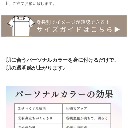
上、ご注文お願い致します。
肌に合うパーソナルカラーを身に付けるだけで、
肌の透明感が上がります♪