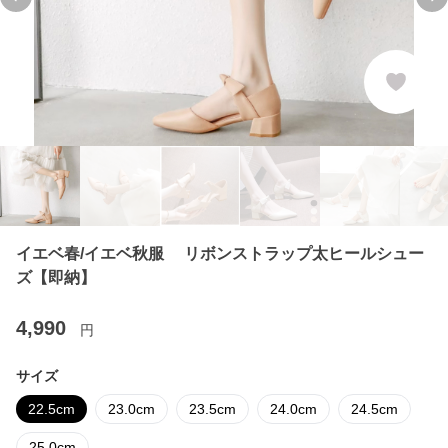
Previous slide
Ne
イエベ春/イエベ秋服 リボンストラップ太ヒールシュー
ズ【即納】
4,990
円
サイズ
22.5cm
23.0cm
23.5cm
24.0cm
24.5cm
25.0cm