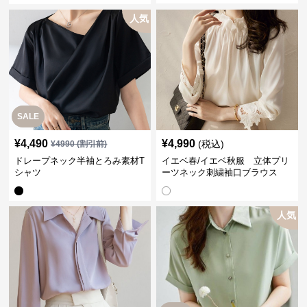
人気
SALE
¥
4,490
¥
4,990
(税込)
¥
4990
(割引前)
ドレープネック半袖とろみ素材T
イエベ春/イエベ秋服 立体プリ
シャツ
ーツネック刺繍袖口ブラウス
人気