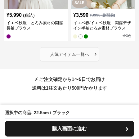
SALE
¥
5,990
¥
3,590
(税込)
¥
3990
(割引前)
イエベ秋服 とろみ素材の開襟
イエベ春/イエベ秋服 開襟デザ
長袖ブラウス
イン半袖とろみ素材ブラウス
全
3
色
›
人気アイテム一覧へ
⚡ ご注文確定から1〜5日でお届け
送料は1注文あたり
500
円かかります
選択中の商品: 22.5cm / ブラック
送料は全国一律500円
（10,000円以上のご購入で送料無料）
購入画面に進む
「最高品質を適正価格」でお届けする為、