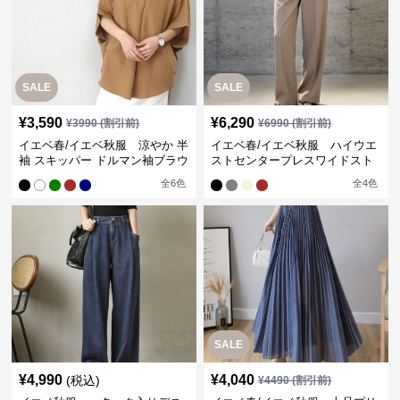
SALE
SALE
¥
3,590
¥
6,290
¥
3990
(割引前)
¥
6990
(割引前)
イエベ春/イエベ秋服 涼やか 半
イエベ春/イエベ秋服 ハイウエ
袖 スキッパー ドルマン袖ブラウ
ストセンタープレスワイドスト
ス
レートパンツ
全
6
色
全
4
色
SALE
¥
4,990
¥
4,040
(税込)
¥
4490
(割引前)