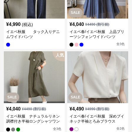
SALE
¥
4,990
¥
4,040
(税込)
¥
4490
(割引前)
イエベ秋服 タック入りデニ
イエベ春/イエベ秋服 上品プリ
ムワイドパンツ
ーツシフォンワイドパンツ
全
3
色
人気
SALE
SALE
¥
4,040
¥
4,490
¥
4490
(割引前)
¥
4990
(割引前)
イエベ秋服 ナチュラルリネン
イエベ春/イエベ秋服 深めブイ
調襟付き半袖ロングシャツワン
ネック半袖とろみブラウス
ピース
全
2
色
全
3
色