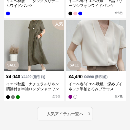
イエベ秋服 タック入りデニ
イエベ春/イエベ秋服 上品プリ
ムワイドパンツ
ーツシフォンワイドパンツ
全
3
色
人気
SALE
SALE
¥
4,040
¥
4,490
¥
4490
(割引前)
¥
4990
(割引前)
イエベ秋服 ナチュラルリネン
イエベ春/イエベ秋服 深めブイ
調襟付き半袖ロングシャツワン
ネック半袖とろみブラウス
ピース
全
2
色
全
3
色
›
人気アイテム一覧へ