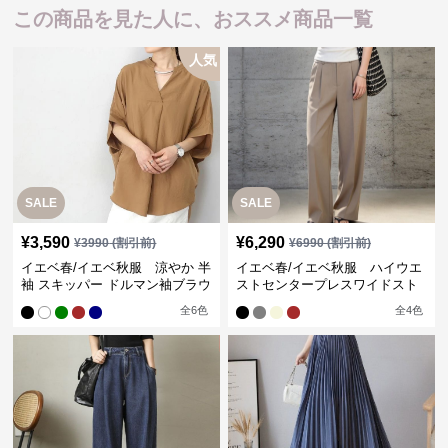
この商品を見た人に、おススメ商品一覧
人気
SALE
SALE
¥
3,590
¥
6,290
¥
3990
(割引前)
¥
6990
(割引前)
イエベ春/イエベ秋服 涼やか 半
イエベ春/イエベ秋服 ハイウエ
袖 スキッパー ドルマン袖ブラウ
ストセンタープレスワイドスト
ス
レートパンツ
全
6
色
全
4
色