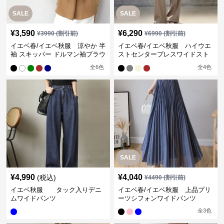
SALE
SALE
¥
3,590
¥
6,290
¥
3990
(割引前)
¥
6990
(割引前)
イエベ春/イエベ秋服 涼やか 半
イエベ春/イエベ秋服 ハイウエ
袖 スキッパー ドルマン袖ブラウ
ストセンタープレスワイドスト
ス
レートパンツ
全
6
色
全
4
色
SALE
¥
4,990
¥
4,040
(税込)
¥
4490
(割引前)
イエベ秋服 タック入りデニ
イエベ春/イエベ秋服 上品プリ
ムワイドパンツ
ーツシフォンワイドパンツ
全
3
色