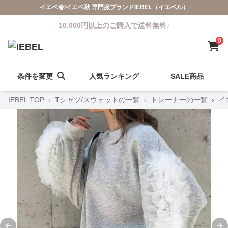
イエベ春/イエベ秋 専門服ブランドIEBEL（イエベル）
10,000円以上のご購入で送料無料♪
0
条件を変更
人気ランキング
SALE商品
IEBEL TOP
›
Tシャツ/スウェットの一覧
›
トレーナーの一覧
›
イ