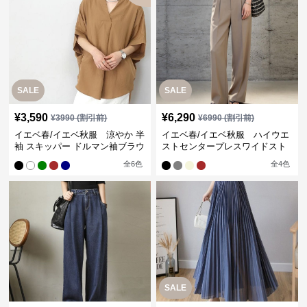
SALE
SALE
¥
3,590
¥
6,290
¥
3990
(割引前)
¥
6990
(割引前)
イエベ春/イエベ秋服 涼やか 半
イエベ春/イエベ秋服 ハイウエ
袖 スキッパー ドルマン袖ブラウ
ストセンタープレスワイドスト
ス
レートパンツ
全
6
色
全
4
色
SALE