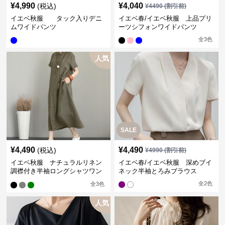
¥
4,990
¥
4,040
(税込)
¥
4490
(割引前)
イエベ秋服 タック入りデニ
イエベ春/イエベ秋服 上品プリ
ムワイドパンツ
ーツシフォンワイドパンツ
全
3
色
人気
SALE
¥
4,490
¥
4,490
(税込)
¥
4990
(割引前)
イエベ秋服 ナチュラルリネン
イエベ春/イエベ秋服 深めブイ
調襟付き半袖ロングシャツワン
ネック半袖とろみブラウス
ピース
全
2
色
全
3
色
人気