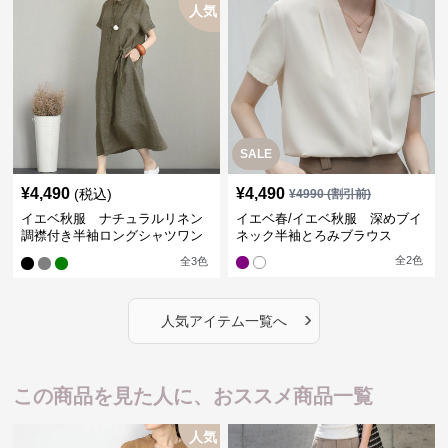
人気
SALE
¥
4,490
¥
4,490
(税込)
¥
4990
(割引前)
イエベ秋服 ナチュラルリネン
イエベ春/イエベ秋服 深めブイ
調襟付き半袖ロングシャツワン
ネック半袖とろみブラウス
ピース
全
2
色
全
3
色
›
人気アイテム一覧へ
この商品を見た人に、おススメ商品一覧
人気