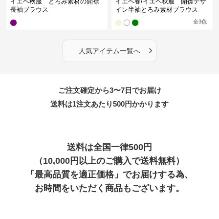
イエベ秋服 とろみ素材の開襟
イエベ春/イエベ秋服 開襟デザ
長袖ブラウス
イン半袖とろみ素材ブラウス
全
3
色
›
人気アイテム一覧へ
ご注文確定から3〜7日でお届け
送料は1注文あたり
500
円かかります
送料は全国一律500円
（10,000円以上のご購入で送料無料）
「最高品質を適正価格」でお届けする為、
お時間をいただく商品もございます。