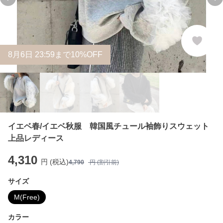
Previous slide
Ne
8
月
6
日 23:59まで10%OFF
イエベ春/イエベ秋服 韓国風チュール袖飾りスウェット
上品レディース
4,310
円 (税込)
4,790
円 (割引前)
サイズ
M(Free)
カラー