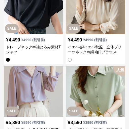
SALE
SALE
¥
4,490
¥
4,490
¥
4990
(割引前)
¥
4990
(割引前)
ドレープネック半袖とろみ素材T
イエベ春/イエベ秋服 立体プリ
シャツ
ーツネック刺繍袖口ブラウス
人気
SALE
SALE
¥
5,390
¥
3,590
¥
5990
(割引前)
¥
3990
(割引前)