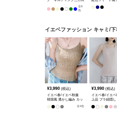
使いレディースバッグ
ルダーバッグ【
全
8
【即納】
色
イエベファッション
キャミ/下
¥
3,990
¥
3,990
(税込)
(税込)
イエベ春/イエベ秋服
イエベ春/イエ
韓国風 透かし編み カッ
上品 ブラ紐隠し
プ付きキャミ【即納】
ア タンクトップ
全
4
色
納】