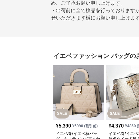
め、ご了承お願い申し上げます。
・出荷前に全て検品を行っております
せいただきます様にお願い申し上げま
イエベファッション
バッグ
の
SALE
SALE
¥
5,390
¥
4,370
¥
5990
(割引前)
¥
4860
(
イエベ春/イエベ秋バッ
イエベ春/イエ
グ キルティング三方向
配色ツイード風