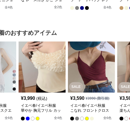
即納】
ルダーバッグ
ィース三通りショルダー
バッグ
全
2
色
全
4
色
全
4
色
バッグ【即納】
ルダ
着
のおすすめアイテム
SALE
SALE
¥
3,990
¥
3,590
¥
3,5
(税込)
¥
3990
(割引前)
ベ秋服
イエベ春/イエベ秋服
イエベ春/イエベ秋服
イエ
 スクエ
華やか 胸元フリル カッ
こなれ フロントクロス
楽ちん
【即
プ付きキャミ【即納】
カップ付きキャミ【即
キャ
全
6
色
全
4
色
全
6
色
納】
【即