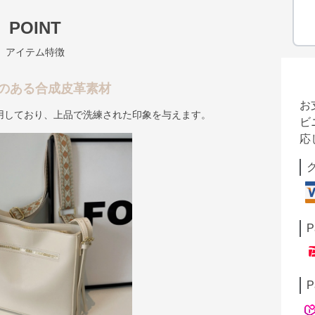
POINT
アイテム特徴
のある合成皮革素材
お
用しており、上品で洗練された印象を与えます。
ビ
応
P
P