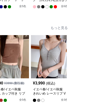
 レディース ショ
ョルダーバッグ通勤鞄
全
2
色
全
5
色
全
6
色
ーバッグ【即納】
【即納】
もっと見る
SALE
90
¥
3,990
¥
4,110
(税込)
¥
3990
(割引前)
¥
4570
(割引前)
ベ春/イエベ秋服
イエベ春/イエベ秋服
イエベ春/イエベ秋服
 カップ付き リブ
きれいめ レースリブ V
盛れる レースアップ ノ
ミソール 韓国風
ネック キャミソール
ンワイヤーブラセット
全
5
色
全
3
色
全
3
色
納】
【即納】
【即納】