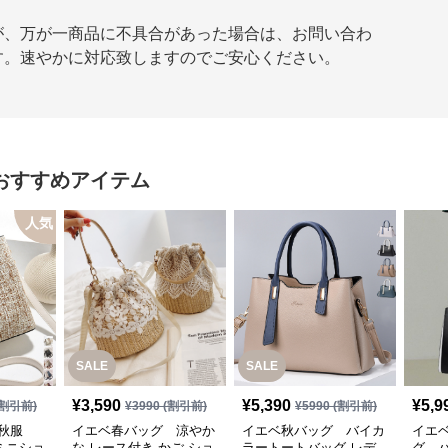
が、万が一商品に不具合があった場合は、お問い合わ
す。速やかに対応致しますのでご安心ください。
おすすめアイテム
人気
SALE
SALE
¥
3,590
¥
5,390
¥
5,9
割引前)
¥
3990
(割引前)
¥
5990
(割引前)
ベ秋服
イエベ春バッグ 涼やか
イエベ秋バッグ バイカ
イエ
ミニショ
な レース付き かご ショ
ラートートバッグ レデ
グ 