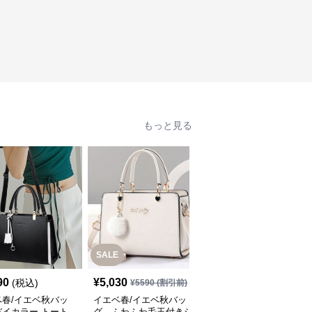
もっと見る
SALE
SALE
90
¥
5,030
¥
4,040
(税込)
¥
5590
(割引前)
¥
4490
(割引前)
ベ春/イエベ秋バッ
イエベ春/イエベ秋バッ
イエベ春/イエベ秋バッ
バイカラー トート
グ ふわふわ毛玉付きシ
グ 多機能バッグ