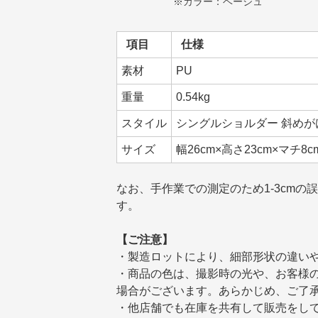
※カラー：ベージュ
項目
仕様
素材
PU
重量
0.54kg
スタイル
シングルショルダー 斜めが
サイズ
幅26cm×高さ23cm×マチ8c
なお、手作業での測定のため1-3cmの
す。
【ご注意】
・製造ロットにより、細部形状の違い
・商品の色は、撮影時の光や、お客様
場合がございます。あらかじめ、ご了
・他店舗でも在庫を共有して販売をし