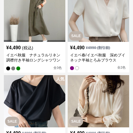
SALE
¥
4,490
¥
4,490
(税込)
¥
4990
(割引前)
イエベ秋服 ナチュラルリネン
イエベ春/イエベ秋服 深めブイ
調襟付き半袖ロングシャツワン
ネック半袖とろみブラウス
ピース
全
2
色
全
3
色
人気
SALE
SALE