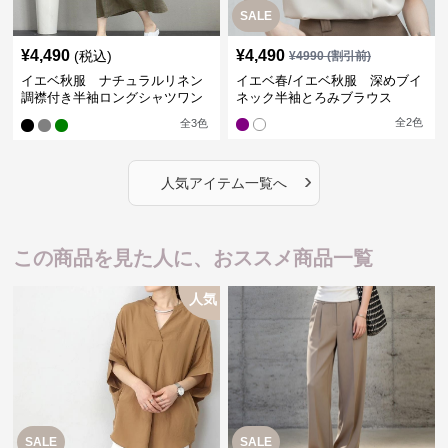
SALE
¥
4,490
¥
4,490
(税込)
¥
4990
(割引前)
イエベ秋服 ナチュラルリネン
イエベ春/イエベ秋服 深めブイ
調襟付き半袖ロングシャツワン
ネック半袖とろみブラウス
ピース
全
2
色
全
3
色
›
人気アイテム一覧へ
この商品を見た人に、おススメ商品一覧
人気
SALE
SALE