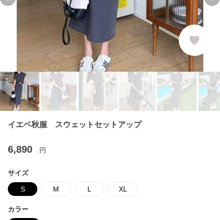
Previous slide
Ne
イエベ秋服 スウェットセットアップ
6,890
円
サイズ
S
M
L
XL
カラー