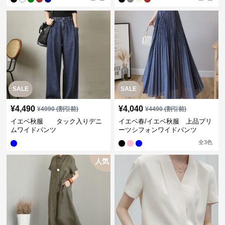
SALE
SALE
¥
4,490
¥
4,040
¥
4990
(割引前)
¥
4490
(割引前)
イエベ秋服 タック入りデニ
イエベ春/イエベ秋服 上品プリ
ムワイドパンツ
ーツシフォンワイドパンツ
全
3
色
人気