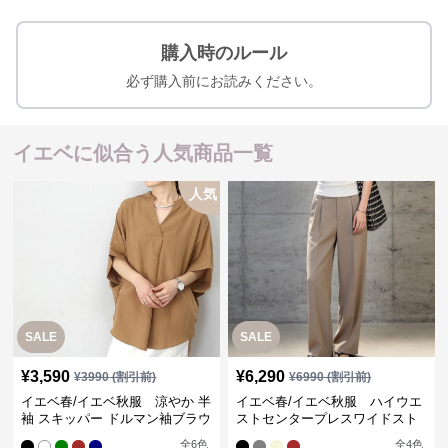
購入時のルール
必ず購入前にお読みください。
イエベに似合う人気商品一覧
人気
SALE
SALE
¥
3,590
¥
6,290
¥
3990
(割引前)
¥
6990
(割引前)
イエベ春/イエベ秋服 涼やか 半
イエベ春/イエベ秋服 ハイウエ
袖 スキッパー ドルマン袖ブラウ
ストセンタープレスワイドスト
ス
レートパンツ
全
6
色
全
4
色