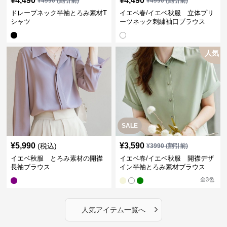
¥
4,490
¥
4,490
¥
4990
(割引前)
¥
4990
(割引前)
ドレープネック半袖とろみ素材T
イエベ春/イエベ秋服 立体プリ
シャツ
ーツネック刺繍袖口ブラウス
人気
SALE
¥
5,990
¥
3,590
(税込)
¥
3990
(割引前)
イエベ秋服 とろみ素材の開襟
イエベ春/イエベ秋服 開襟デザ
長袖ブラウス
イン半袖とろみ素材ブラウス
全
3
色
›
人気アイテム一覧へ