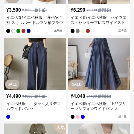
¥
3,590
¥
6,290
¥
3990
(割引前)
¥
6990
(割引前)
イエベ春/イエベ秋服 涼やか 半
イエベ春/イエベ秋服 ハイウエ
袖 スキッパー ドルマン袖ブラウ
ストセンタープレスワイドスト
ス
レートパンツ
全
6
色
全
4
色
SALE
SALE
¥
4,490
¥
4,040
¥
4990
(割引前)
¥
4490
(割引前)
イエベ秋服 タック入りデニ
イエベ春/イエベ秋服 上品プリ
ムワイドパンツ
ーツシフォンワイドパンツ
全
3
色
人気